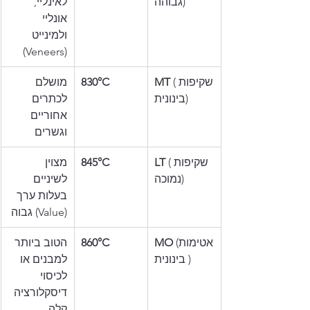
גבוהה)
לאינליי, 
אונליי 
ולמינייט 
(Veneers)
 (שקיפות 
MT
830°C
מושלם 
בינונית)
לכתרים 
אחוריים 
וגשרים
 (שקיפות 
LT
845°C
מצוין 
נמוכה)
לשיניים 
בעלות ערך 
(Value) גבוה
 (אטימות
MO
860°C
הטוב ביותר 
 בינונית)
למבנים או 
לכיסוי 
דיסקלורציה 
קלה