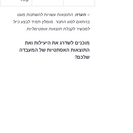
> 
הערה:
 התוצאות עשויות להשתנות מעט 
בהתאם לסוג התנור. מומלץ תמיד לבצע כיול 
למכשיר לקבלת תוצאות אופטימליות.
מוכנים לשדרג את היעילות ואת 
התוצאות האסתטיות של המעבדה 
שלכם?
אל תפספסו את המבצע הבלעדי שלנו: 
10 
+ 1 במתנה!
 הצטיידו בבלוקי הליתיום 
דיסיליקט החדשניים ביותר בעולם והעניקו 
למטופלים שלכם את החיוך הטבעי שמגיע 
להם.
✅ 
בחרו את השילוב המושלם 
עבורכם:
 Amber Mill, Amber Mill Direct 
או כל מוצר אחר מסדרת HASS BIO. ✅ 