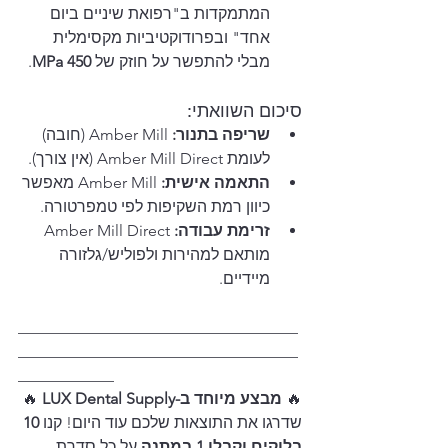
המתמקדות ב"רפואת שיניים ביום 
אחד" ובפרודוקטיביות מקסימלית 
מבלי להתפשר על חוזק של 
450 MPa
.
סיכום השוואתי:
שריפה בתנור:
 Amber Mill (חובה) 
לעומת Amber Mill Direct (אין צורך).
התאמה אישית:
 Amber Mill מאפשר 
כיוון רמת השקיפות לפי טמפרטורה.
זרימת עבודה:
 Amber Mill Direct 
מותאם למהירות ולפוליש/גלזורה 
מיידיים.
___________________________________
___________________________________
____________
🔥 
מבצע מיוחד ב-LUX Dental Supply
 🔥 
שדרגו את התוצאות שלכם עוד היום! קנו 
10 
בלוקים וקבלו 1 במתנה
 על כל סדרת 