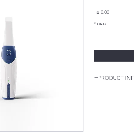
מחיר
כמות
*
PRODUCT IN
Introducing AS 200E, 
takes a quantum
leap ahead of its com
design, all-day
battery life, unrival
system, it’s the
ultimate intraoral sc